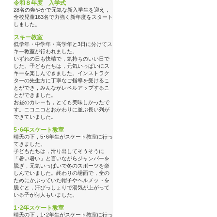
令和８年度 入学式
28名の爽やかで元気な新入学生を迎え，
全校児童163名で力強く新年度をスタート
しました。
スキー教室
低学年・中学年・高学年と3日に分けてス
キー教室が行われました。
いずれの日も快晴で，気持ちのいい日で
した。子どもたちは，元気いっぱいにス
キーを楽しんできました。インストラク
ターの先生方に丁寧なご指導を受けるこ
とができ，みんながレベルアップするこ
とができました。
お昼のカレーも，とても美味しかったで
す。ニコニコとおかわりに並ぶ長い列が
できていました。
5･6年スケート教室
晴天の下，5･6年生がスケート教室に行っ
てきました。
子どもたちは，滑り出してそうそうに
「暑い暑い」と言いながらジャンバーを
脱ぎ，元気いっぱいで冬のスポーツを楽
しんでいました。終わりの場面で，全の
ためにかぶっていた帽子やヘルメットを
脱ぐと，汗びっしょりで湯気が上がって
いる子が何人もいました。
1･2年スケート教室
晴天の下，1･2年生がスケート教室に行っ