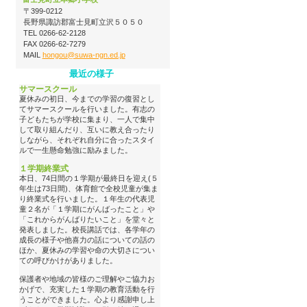
〒399-0212
長野県諏訪郡富士見町立沢５０５０
TEL 0266-62-2128
FAX 0266-62-7279
MAIL
hongou@suwa-ngn.ed.jp
最近の様子
サマースクール
夏休みの初日、今までの学習の復習とし
てサマースクールを行いました。有志の
子どもたちが学校に集まり、一人で集中
して取り組んだり、互いに教え合ったり
しながら、それぞれ自分に合ったスタイ
ルで一生懸命勉強に励みました。
１学期終業式
本日、74日間の１学期が最終日を迎え(５
年生は73日間)、体育館で全校児童が集ま
り終業式を行いました。１年生の代表児
童２名が「１学期にがんばったこと」や
「これからがんばりたいこと」を堂々と
発表しました。校長講話では、各学年の
成長の様子や他喜力の話についての話の
ほか、夏休みの学習や命の大切さについ
ての呼びかけがありました。
保護者や地域の皆様のご理解やご協力お
かげで、充実した１学期の教育活動を行
うことができました。心より感謝申し上