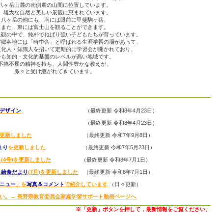
八ヶ岳山麓の南側麓の山間に位置しています。
雄大な自然と美しい景観に恵まれています。
八ヶ岳の他にも、南には眼前に甲斐駒ヶ岳、
また、東には富士山を観ることができます。
景観の中で、純朴でねばり強い子どもたちが育っています。
郷各地には「時中舎」と呼ばれる生涯学習の場があって、
文化人・知識人を招いて定期的に学習会が開かれており、
今も知的・文化的基盤のレベルが高い地域です。
不撓不屈の精神を持ち、人間性豊かな教えが、
脈々と受け継がれてきています。
デザイン
（最終更新 令和8年4月23日）
（最終更新 令和8年4月23日）
更新しました
（最終更新 令和7年9月8日）
まり
を更新しました
（最終更新 令和7年5月23日）
り
(4号)を更新しました
（最終更新 令和8年7月1日）
＆
給食だより
(7月)を更新しました
（最終更新 令和8年7月1日）
ニュー
」を
写真＆コメント
で紹介しています
（日々更新）
い。
→ 長野県教育委員会家庭学習サポート動画ページへ
※「更新」ボタンを押して，最新情報をご覧ください。