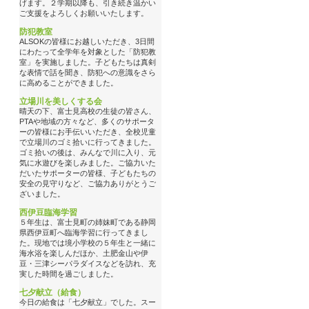
げます。２学期以降も、引き続き温かい
ご支援をよろしくお願いいたします。
防犯教室
ALSOKの皆様にお越しいただき、3日間
にわたって全学年を対象とした「防犯教
室」を実施しました。子どもたちは真剣
な表情で話を聞き、防犯への意識をさら
に高めることができました。
立場川を美しくする会
晴天の下、富士見高校の生徒の皆さん、
PTAや地域の方々など、多くのサポータ
ーの皆様にお手伝いいただき、全校児童
で立場川のゴミ拾いに行ってきました。
ゴミ拾いの後は、みんなで川に入り、元
気に水遊びを楽しみました。ご協力いた
だいたサポーターの皆様、子どもたちの
安全の見守りなど、ご協力ありがとうご
ざいました。
西伊豆臨海学習
５年生は、富士見町の姉妹町である静岡
県西伊豆町へ臨海学習に行ってきまし
た。現地では境小学校の５年生と一緒に
海水浴を楽しんだほか、土肥金山や伊
豆・三津シーパラダイスなどを訪れ、充
実した時間を過ごしました。
七夕献立（給食）
今日の給食は「七夕献立」でした。スー